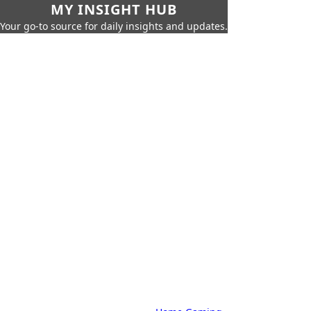
MY INSIGHT HUB
Your go-to source for daily insights and updates.