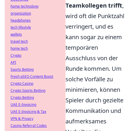
Teamkollegen trifft
,
home technology
organization
wird oft die Punktzahl
headphones
verringert, und es
tech lifestyle
wallets
kann sogar zu einem
travel tech
temporären
home tech
Crypto
Ausschluss von der
API
Runde kommen. Um
Sports Betting
Fresh pSEO Content Boost
solche Vorfälle zu
Crypto Casino
minimieren, können
Crypto Sports Betting
Crypto Betting
Spieler durch gezielte
UAE E-Invoicing
Kommunikation und
UAE E-Invoicing & Tax
VPN & Privacy
aufmerksames
Casino Referral Codes