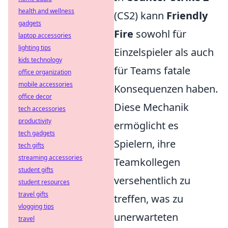
health and wellness
(CS2) kann
Friendly
gadgets
Fire
sowohl für
laptop accessories
lighting tips
Einzelspieler als auch
kids technology
für Teams fatale
office organization
mobile accessories
Konsequenzen haben.
office decor
Diese Mechanik
tech accessories
productivity
ermöglicht es
tech gadgets
Spielern, ihre
tech gifts
streaming accessories
Teamkollegen
student gifts
versehentlich zu
student resources
travel gifts
treffen, was zu
vlogging tips
unerwarteten
travel