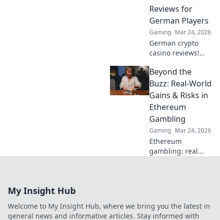
out!
Reviews for
German Players
Gaming
Mar 24, 2026
German crypto
casino reviews!
Find your next
Beyond the
gaming site with
our unbiased
Buzz: Real-World
comparisons &
Gains & Risks in
bonuses. Play
Ethereum
smart, win big.
Gambling
Gaming
Mar 24, 2026
Ethereum
gambling: real
gains, real risks.
Learn the truth
beyond the hype
My Insight Hub
and gamble
smarter.
Welcome to My Insight Hub, where we bring you the latest in
general news and informative articles. Stay informed with