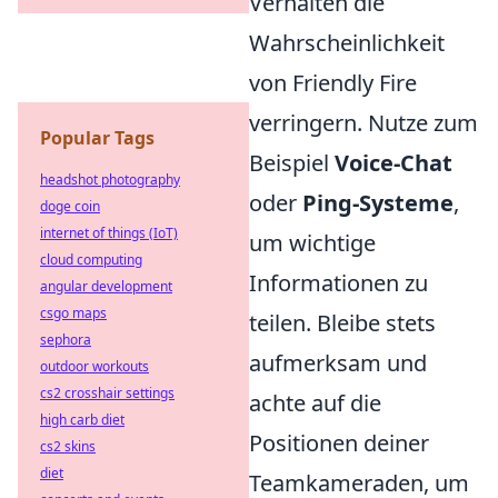
Verhalten die
Wahrscheinlichkeit
von Friendly Fire
verringern. Nutze zum
Popular Tags
Beispiel
Voice-Chat
headshot photography
oder
Ping-Systeme
,
doge coin
internet of things (IoT)
um wichtige
cloud computing
Informationen zu
angular development
csgo maps
teilen. Bleibe stets
sephora
aufmerksam und
outdoor workouts
cs2 crosshair settings
achte auf die
high carb diet
Positionen deiner
cs2 skins
diet
Teamkameraden, um