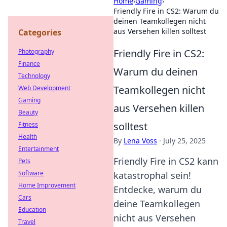
Home
›
Gaming
›
Friendly Fire in CS2: Warum du
deinen Teamkollegen nicht
aus Versehen killen solltest
Categories
Friendly Fire in CS2:
Photography
Finance
Warum du deinen
Technology
Teamkollegen nicht
Web Development
Gaming
aus Versehen killen
Beauty
solltest
Fitness
Health
By
Lena Voss
·
July 25, 2025
Entertainment
Friendly Fire in CS2 kann
Pets
Software
katastrophal sein!
Home Improvement
Entdecke, warum du
Cars
deine Teamkollegen
Education
nicht aus Versehen
Travel