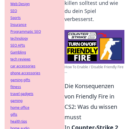
killen solltest und wie
Web Design
du dein Spiel
SEO
Sports
verbesserst.
Insurance
Programmatic SEO
technology
SEO APIs
Gambling
tech reviews
car accessories
How To Enable / Disable Friendly Fire
...
phone accessories
gaming gifts
Die Konsequenzen
fitness
travel gadgets
von Friendly Fire in
gaming
CS2: Was du wissen
home office
gifts
musst
health tips
In
Counter-Strike 2
home audio