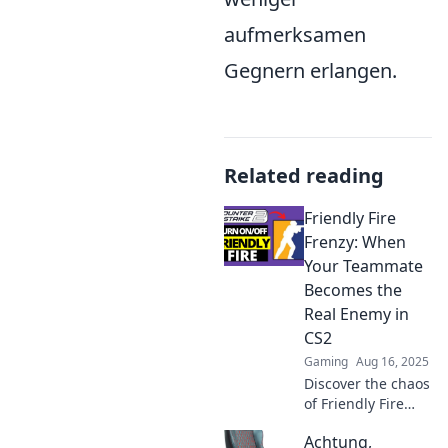
aufmerksamen
Gegnern erlangen.
Related reading
Friendly Fire
Frenzy: When
Your Teammate
Becomes the
Real Enemy in
CS2
Gaming
Aug 16, 2025
Discover the chaos
of Friendly Fire
Frenzy in CS2!
Achtung,
Uncover why your