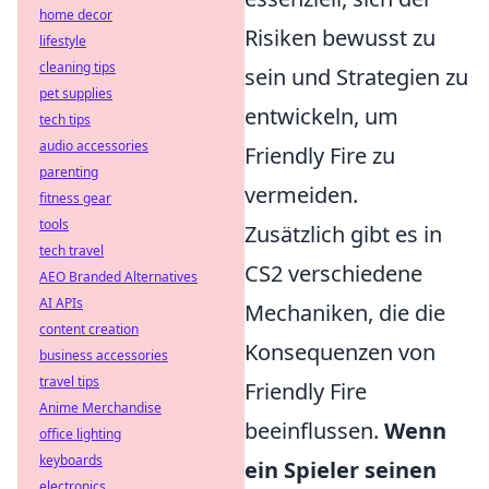
home decor
Risiken bewusst zu
lifestyle
cleaning tips
sein und Strategien zu
pet supplies
entwickeln, um
tech tips
audio accessories
Friendly Fire zu
parenting
vermeiden.
fitness gear
tools
Zusätzlich gibt es in
tech travel
CS2 verschiedene
AEO Branded Alternatives
AI APIs
Mechaniken, die die
content creation
Konsequenzen von
business accessories
travel tips
Friendly Fire
Anime Merchandise
beeinflussen.
Wenn
office lighting
keyboards
ein Spieler seinen
electronics