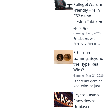
teammate can be
Kollege! Warum
the ultimate
Friendly Fire in
enemy and how to
CS2 deine
survive the
besten Taktiken
madness!
sprengt
Gaming
Jun 8, 2025
Entdecke, wie
Friendly Fire in
CS2 deine Taktiken
Ethereum
sabotiert und
lerne, wie du
Gaming: Beyond
deine
the Hype, Real
Teamstrategie
Wins?
optimierst!
Gaming
Mar 24, 2026
Ethereum gaming:
Real wins or just
hype? Explore its
Crypto Casino
potential & see if
it's worth your
Showdown:
time. Click to find
Unbiased