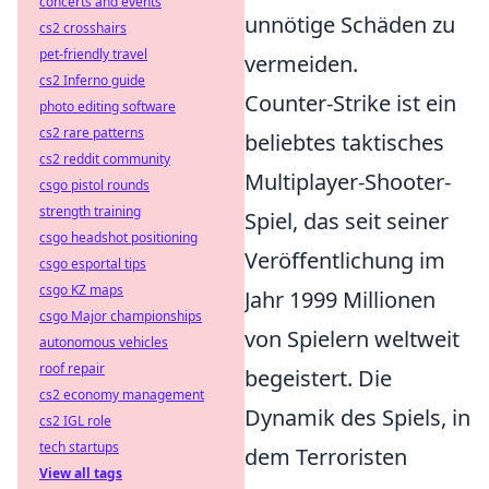
concerts and events
unnötige Schäden zu
cs2 crosshairs
pet-friendly travel
vermeiden.
cs2 Inferno guide
Counter-Strike ist ein
photo editing software
cs2 rare patterns
beliebtes taktisches
cs2 reddit community
Multiplayer-Shooter-
csgo pistol rounds
strength training
Spiel, das seit seiner
csgo headshot positioning
Veröffentlichung im
csgo esportal tips
csgo KZ maps
Jahr 1999 Millionen
csgo Major championships
von Spielern weltweit
autonomous vehicles
roof repair
begeistert. Die
cs2 economy management
Dynamik des Spiels, in
cs2 IGL role
tech startups
dem Terroristen
View all tags