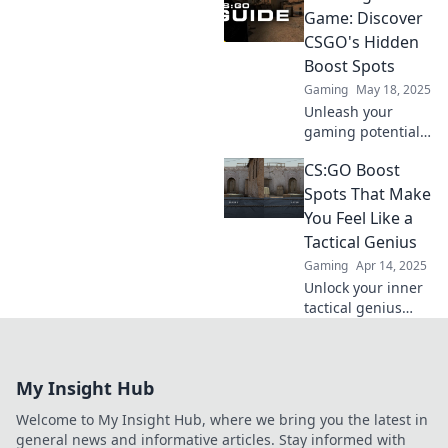
spots to elevate
Game: Discover
your aim and
CSGO's Hidden
dominate the
Boost Spots
competition. Don't
Gaming
May 18, 2025
miss these secrets!
Unleash your
gaming potential!
Discover CSGO's
CS:GO Boost
hidden boost
spots and gain the
Spots That Make
upper hand in
You Feel Like a
your matches.
Tactical Genius
Click to level up
Gaming
Apr 14, 2025
your strategy!
Unlock your inner
tactical genius
with these top
CS:GO boost spots!
Elevate your game
My Insight Hub
and surprise your
enemies like never
Welcome to My Insight Hub, where we bring you the latest in
before.
general news and informative articles. Stay informed with