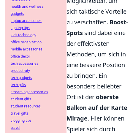
Möglichkeiten, um
health and wellness
sich taktische Vorteile
gadgets
zu verschaffen.
Boost-
laptop accessories
lighting tips
Spots
sind dabei eine
kids technology
der effektivsten
office organization
mobile accessories
Methoden, um sich in
office decor
eine bessere Position
tech accessories
productivity
zu bringen. Ein
tech gadgets
besonders beliebter
tech gifts
streaming accessories
Ort ist der
oberste
student gifts
Balkon auf der Karte
student resources
travel gifts
Mirage
. Hier können
vlogging tips
Spieler sich durch
travel