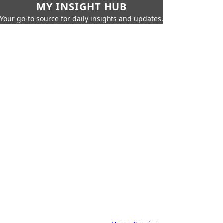
MY INSIGHT HUB
Your go-to source for daily insights and updates.