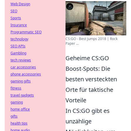
Web Design
SEO
Sports
Insurance
Programmatic SEO
CS:GO - Best Jumps 2018 | Rock
technology
Paper ...
SEO APIs
Gambling
Geheime CS:GO
tech reviews
Boost-Spots: Die
car accessories
phone accessories
besten versteckten
gaming gifts
Orte für taktische
fitness
travel gadgets
Vorteile
gaming
In CS:GO gibt es
home office
gifts
unzählige
health tips
home audio