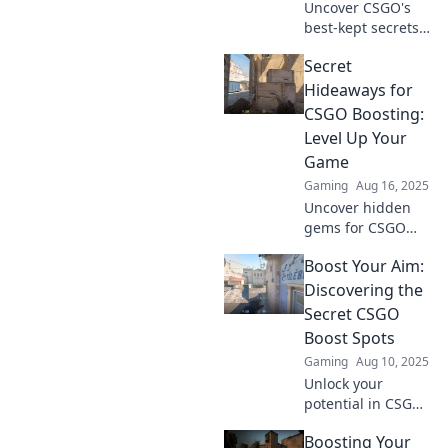
Uncover CSGO's
best-kept secrets!
Elevate your
Secret
gameplay with
hidden gems that
Hideaways for
can boost your
CSGO Boosting:
skills and
Level Up Your
strategies today.
Game
Gaming
Aug 16, 2025
Uncover hidden
gems for CSGO
boosting! Level up
Boost Your Aim:
your game with
secret strategies
Discovering the
and become a pro
Secret CSGO
in no time.
Boost Spots
Discover your
Gaming
Aug 10, 2025
advantage today!
Unlock your
potential in CSGO!
Discover the
Boosting Your
ultimate boost