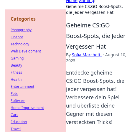
Home
›
Gaming
›
Geheime CS:GO Boost-Spots,
die Jeder Vergessen Hat
Categories
Geheime CS:GO
Photography
Boost-Spots, die Jeder
Finance
Technology
Vergessen Hat
Web Development
By
Sofia Marchetti
·
August 10,
Gaming
2025
Beauty
Entdecke geheime
Fitness
Health
CS:GO Boost-Spots, die
Entertainment
jeder vergessen hat!
Pets
Verbessere dein Spiel
Software
und überliste deine
Home Improvement
Gegner mit diesen
Cars
versteckten Tricks!
Education
Travel