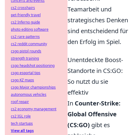
concerts and events
Teamarbeit und
cs2 crosshairs
pet-friendly travel
strategisches Denken
cs2 Inferno guide
sind entscheidend für
photo editing software
cs2 rare patterns
den Erfolg im Spiel.
cs2 reddit community
csgo pistol rounds
Unentdeckte Boost-
strength training
csgo headshot positioning
Standorte in CS:GO:
csgo esportal tips
So nutzt du sie
csgo KZ maps
csgo Major championships
effektiv
autonomous vehicles
In
Counter-Strike:
roof repair
cs2 economy management
Global Offensive
cs2 IGL role
(CS:GO)
gibt es
tech startups
View all tags