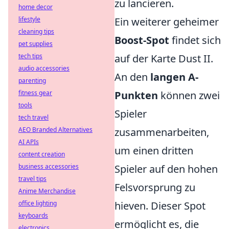
zu lancieren.
home decor
Ein weiterer geheimer
lifestyle
cleaning tips
Boost-Spot
findet sich
pet supplies
auf der Karte Dust II.
tech tips
audio accessories
An den
langen A-
parenting
Punkten
können zwei
fitness gear
tools
Spieler
tech travel
zusammenarbeiten,
AEO Branded Alternatives
AI APIs
um einen dritten
content creation
Spieler auf den hohen
business accessories
travel tips
Felsvorsprung zu
Anime Merchandise
hieven. Dieser Spot
office lighting
keyboards
ermöglicht es, die
electronics