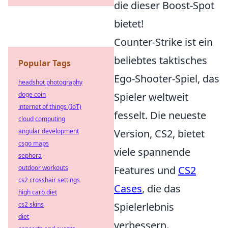
die dieser Boost-Spot
bietet!
Counter-Strike ist ein
beliebtes taktisches
Popular Tags
Ego-Shooter-Spiel, das
headshot photography
Spieler weltweit
doge coin
internet of things (IoT)
fesselt. Die neueste
cloud computing
Version, CS2, bietet
angular development
csgo maps
viele spannende
sephora
Features und
CS2
outdoor workouts
cs2 crosshair settings
Cases
, die das
high carb diet
Spielerlebnis
cs2 skins
diet
verbessern.