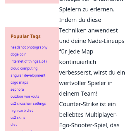
Spielern zu erlernen.
Indem du diese
Techniken anwendest
Popular Tags
und deine Nade-Lineups
headshot photography
für jede Map
doge coin
kontinuierlich
internet of things (IoT)
cloud computing
verbesserst, wirst du ein
angular development
wertvoller Spieler in
csgo maps
sephora
deinem Team!
outdoor workouts
Counter-Strike ist ein
cs2 crosshair settings
high carb diet
beliebtes Multiplayer-
cs2 skins
Ego-Shooter-Spiel, das
diet