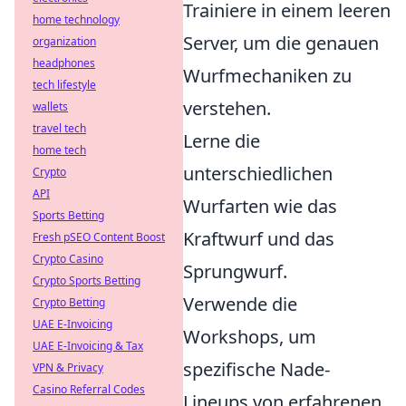
Trainiere in einem leeren
home technology
Server, um die genauen
organization
headphones
Wurfmechaniken zu
tech lifestyle
verstehen.
wallets
travel tech
Lerne die
home tech
unterschiedlichen
Crypto
API
Wurfarten wie das
Sports Betting
Kraftwurf und das
Fresh pSEO Content Boost
Crypto Casino
Sprungwurf.
Crypto Sports Betting
Verwende die
Crypto Betting
UAE E-Invoicing
Workshops, um
UAE E-Invoicing & Tax
spezifische Nade-
VPN & Privacy
Casino Referral Codes
Lineups von erfahrenen