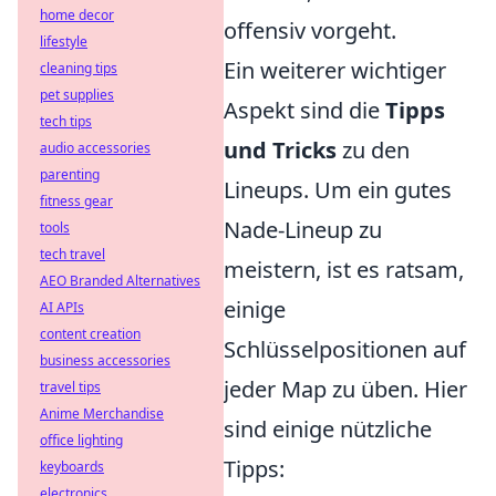
home decor
offensiv vorgeht.
lifestyle
Ein weiterer wichtiger
cleaning tips
pet supplies
Aspekt sind die
Tipps
tech tips
und Tricks
zu den
audio accessories
parenting
Lineups. Um ein gutes
fitness gear
Nade-Lineup zu
tools
tech travel
meistern, ist es ratsam,
AEO Branded Alternatives
einige
AI APIs
content creation
Schlüsselpositionen auf
business accessories
jeder Map zu üben. Hier
travel tips
Anime Merchandise
sind einige nützliche
office lighting
Tipps:
keyboards
electronics