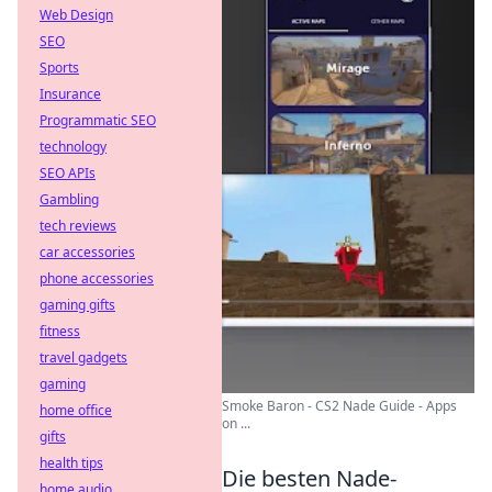
Web Design
SEO
Sports
Insurance
Programmatic SEO
technology
SEO APIs
Gambling
tech reviews
car accessories
phone accessories
gaming gifts
fitness
travel gadgets
gaming
Smoke Baron - CS2 Nade Guide - Apps
home office
on ...
gifts
health tips
Die besten Nade-
home audio