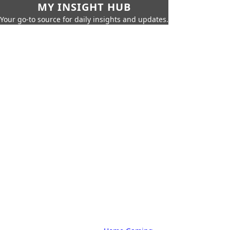
MY INSIGHT HUB
Your go-to source for daily insights and updates.