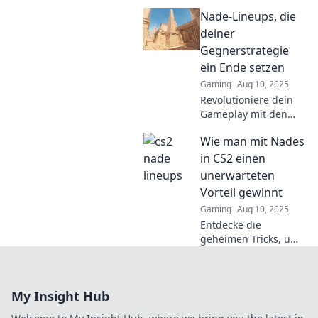
Lineups, die jeden
Nade-Lineups, die
CS2-Spieler
beeindrucken!
deiner
Verbessere dein Spiel
Gegnerstrategie
mit diesen
ein Ende setzen
unschlagbaren
Gaming
Aug 10, 2025
Strategien!
Revolutioniere dein
Gameplay mit den
besten Nade-Lineups!
Wie man mit Nades
Setze der Strategie
deiner Gegner ein
in CS2 einen
Ende und dominiere
unerwarteten
das Spiel!
Vorteil gewinnt
Gaming
Aug 10, 2025
Entdecke die
geheimen Tricks, um
mit Nades in CS2
einen
überraschenden
My Insight Hub
Vorteil zu erlangen
und deine Gegner zu