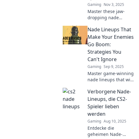
Gaming
Nov 3, 2025
Master these jaw-
dropping nade
lineups and leave
Nade Lineups That
your opponents in
shock! Elevate your
Make Your Enemies
game and dominate
Go Boom:
the battlefield today!
Strategies You
Can't Ignore
Gaming
Sep 9, 2025
Master game-winning
nade lineups that will
leave your enemies in
Verborgene Nade-
shock! Discover
strategies that
Lineups, die CS2-
guarantee explosive
Spieler lieben
results in every
werden
match.
Gaming
Aug 10, 2025
Entdecke die
geheimen Nade-