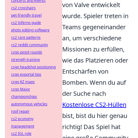
concerts and events
von Valve entwickelt
cs2 crosshairs
wurde. Spieler treten in
pet-friendly travel
cs2 Inferno guide
Teams gegeneinander
photo editing software
an, um verschiedene
cs2 rare patterns
cs2 reddit community
Missionen zu erfüllen,
csgo pistol rounds
wie das Platzieren oder
strength training
csgo headshot positioning
Entschärfen von
csgo esportal tips
Bomben. Wenn du auf
csgo KZ maps
csgo Major
der Suche nach
championships
Kostenlose CS2-Hüllen
autonomous vehicles
roof repair
bist, bist du hier genau
cs2 economy
richtig! Das Spiel hat
management
cs2 IGL role
eine große Community