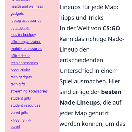
Lineups für jede Map:
health and wellness
gadgets
Tipps und Tricks
laptop accessories
In der Welt von
CS:GO
lighting tips
kids technology
kann das richtige Nade-
office organization
Lineup den
mobile accessories
office decor
entscheidenden
tech accessories
Unterschied in einem
productivity
tech gadgets
Spiel ausmachen. Hier
tech gifts
sind einige der
besten
streaming accessories
student gifts
Nade-Lineups
, die auf
student resources
jeder Map genutzt
travel gifts
vlogging tips
werden können, um das
travel