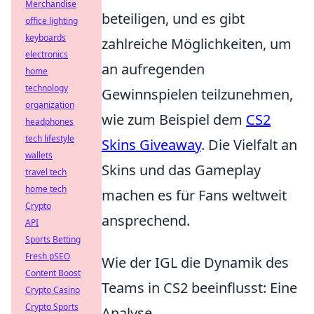
Merchandise
beteiligen, und es gibt
office lighting
keyboards
zahlreiche Möglichkeiten, um
electronics
an aufregenden
home
technology
Gewinnspielen teilzunehmen,
organization
wie zum Beispiel dem
CS2
headphones
tech lifestyle
Skins Giveaway
. Die Vielfalt an
wallets
Skins und das Gameplay
travel tech
home tech
machen es für Fans weltweit
Crypto
ansprechend.
API
Sports Betting
Fresh pSEO
Wie der IGL die Dynamik des
Content Boost
Teams in CS2 beeinflusst: Eine
Crypto Casino
Crypto Sports
Analyse