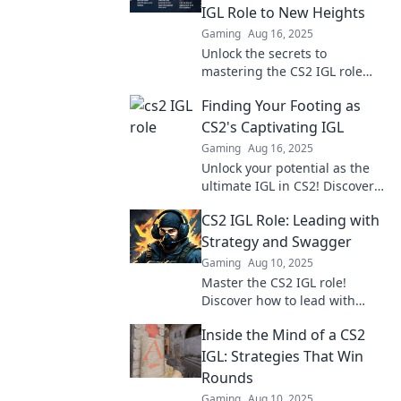
IGL Role to New Heights
Gaming
Aug 16, 2025
Unlock the secrets to
mastering the CS2 IGL role
and transform your gameplay
Finding Your Footing as
—lead from the shadows and
dominate the competition!
CS2's Captivating IGL
Gaming
Aug 16, 2025
Unlock your potential as the
ultimate IGL in CS2! Discover
strategies, tips, and insights
CS2 IGL Role: Leading with
to lead your team to victory.
Dive in now!
Strategy and Swagger
Gaming
Aug 10, 2025
Master the CS2 IGL role!
Discover how to lead with
strategy and swagger to
Inside the Mind of a CS2
elevate your team's game and
dominate the competition.
IGL: Strategies That Win
Rounds
Gaming
Aug 10, 2025