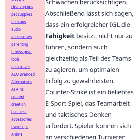
Schwächen berücksichtigen.
cleaning tips
Abschließend lässt sich sagen,
pet supplies
tech tips
dass ein erfolgreicher IGL die
audio
Fähigkeit
besitzt, nicht nur zu
accessories
parenting
führen, sondern auch
fitness gear
gleichzeitig als Teil des Teams
tools
tech travel
zu agieren, um optimalen
AEO Branded
Erfolg zu gewährleisten.
Alternatives
AI APIs
Counter-Strike ist ein beliebtes
content
E-Sport-Spiel, das Teamarbeit
creation
business
und taktisches Denken
accessories
erfordert. Spieler können sich
travel tips
Anime
an verschiedenen Turnieren