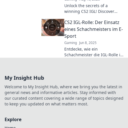
Unlock the secrets of a
winning CS2 IGL! Discover
game-changing strategies
CS2 IGL-Rolle: Der Einsatz
that transform your gameplay
and dominate the
eines Schachmeisters im E-
competition.
Sport
Gaming
Jun 8, 2025
Entdecke, wie ein
Schachmeister die IGL-Rolle in
CS2 revolutioniert! Strategien
für den E-Sport, die deine
Konkurrenz schockieren
My Insight Hub
werden.
Welcome to My Insight Hub, where we bring you the latest in
general news and informative articles. Stay informed with
our curated content covering a wide range of topics designed
to keep you updated on what matters most.
Explore
Home