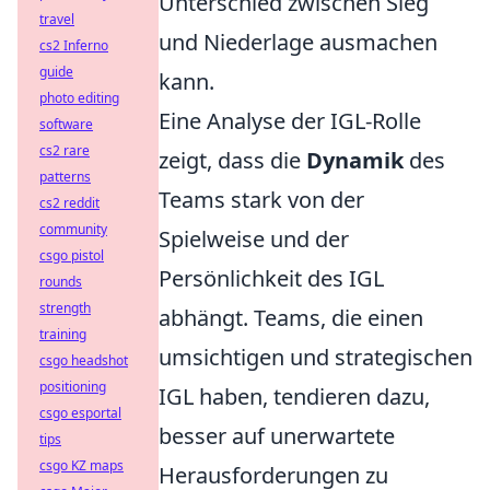
Unterschied zwischen Sieg
travel
und Niederlage ausmachen
cs2 Inferno
guide
kann.
photo editing
Eine Analyse der IGL-Rolle
software
cs2 rare
zeigt, dass die
Dynamik
des
patterns
Teams stark von der
cs2 reddit
community
Spielweise und der
csgo pistol
Persönlichkeit des IGL
rounds
strength
abhängt. Teams, die einen
training
umsichtigen und strategischen
csgo headshot
positioning
IGL haben, tendieren dazu,
csgo esportal
besser auf unerwartete
tips
csgo KZ maps
Herausforderungen zu