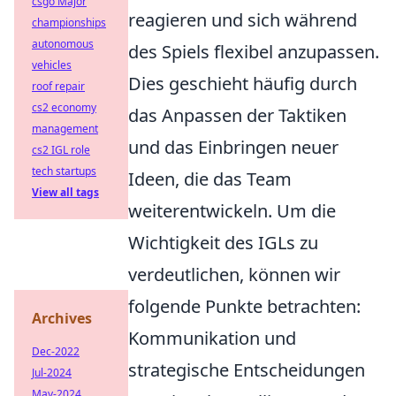
csgo Major
reagieren und sich während
championships
autonomous
des Spiels flexibel anzupassen.
vehicles
Dies geschieht häufig durch
roof repair
cs2 economy
das Anpassen der Taktiken
management
und das Einbringen neuer
cs2 IGL role
tech startups
Ideen, die das Team
View all tags
weiterentwickeln. Um die
Wichtigkeit des IGLs zu
verdeutlichen, können wir
folgende Punkte betrachten:
Archives
Kommunikation und
Dec-2022
strategische Entscheidungen
Jul-2024
May-2024