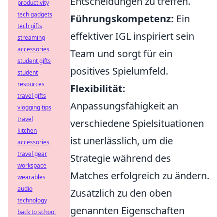
Entscheidungen zu treffen.
productivity
tech gadgets
Führungskompetenz:
Ein
tech gifts
effektiver IGL inspiriert sein
streaming
accessories
Team und sorgt für ein
student gifts
positives Spielumfeld.
student
resources
Flexibilität:
travel gifts
Anpassungsfähigkeit an
vlogging tips
travel
verschiedene Spielsituationen
kitchen
ist unerlässlich, um die
accessories
travel gear
Strategie während des
workspace
Matches erfolgreich zu ändern.
wearables
audio
Zusätzlich zu den oben
technology
genannten Eigenschaften
back to school