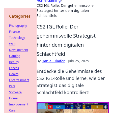
Home
›
Gaming
›
CS2 IGL Rolle: Der geheimnisvolle
Strategist hinter dem digitalen
Schlachtfeld
Categories
CS2 IGL Rolle: Der
Photography
Finance
geheimnisvolle Strategist
Technology
hinter dem digitalen
Web
Development
Schlachtfeld
Gaming
By
Daniel Okafor
·
July 25, 2025
Beauty
Fitness
Entdecke die Geheimnisse des
Health
CS2 IGL-Rolle und lerne, wie der
Entertainment
Strategist das digitale
Pets
Schlachtfeld kontrolliert!
Software
Home
Improvement
Cars