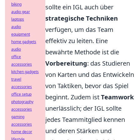
biking
sollte ein IGL auch über
audio gear
strategische Techniken
laptops
audio
verfügen, um das Team
equipment
effektiv zu leiten. Eine
home gadgets
audio
bewährte Methode ist die
office
Vorbereitung
: das Studieren
accessories
kitchen gadgets
von Karten und das Entwickeln
travel
von Taktiken, bevor das Spiel
accessories
office setup
beginnt. Zudem ist
Teamwork
photography
unerlässlich; der IGL sollte
accessories
gaming
jedes Teammitglied kennen
accessories
und deren Stärken und
home decor
lifestyle