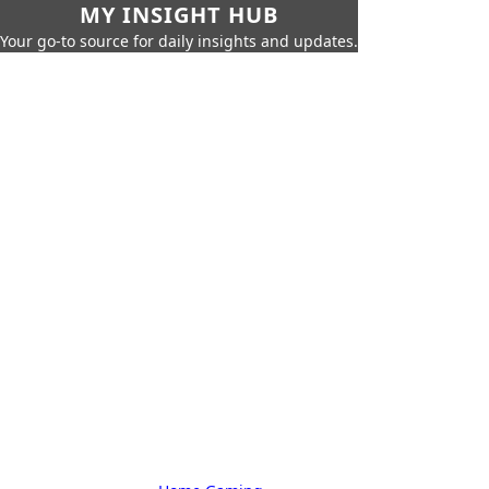
MY INSIGHT HUB
Your go-to source for daily insights and updates.