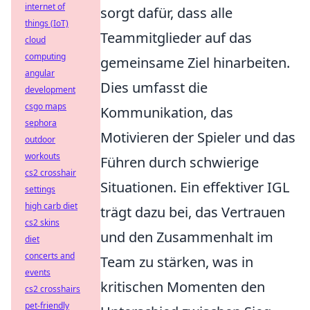
internet of
sorgt dafür, dass alle
things (IoT)
Teammitglieder auf das
cloud
computing
gemeinsame Ziel hinarbeiten.
angular
Dies umfasst die
development
csgo maps
Kommunikation, das
sephora
Motivieren der Spieler und das
outdoor
workouts
Führen durch schwierige
cs2 crosshair
Situationen. Ein effektiver IGL
settings
high carb diet
trägt dazu bei, das Vertrauen
cs2 skins
und den Zusammenhalt im
diet
concerts and
Team zu stärken, was in
events
kritischen Momenten den
cs2 crosshairs
pet-friendly