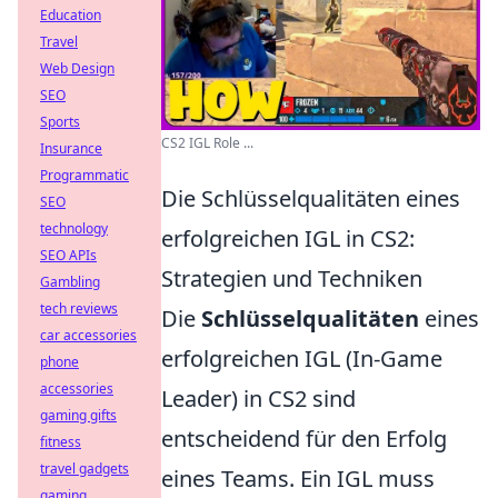
Education
Travel
Web Design
SEO
Sports
CS2 IGL Role ...
Insurance
Programmatic
Die Schlüsselqualitäten eines
SEO
technology
erfolgreichen IGL in CS2:
SEO APIs
Strategien und Techniken
Gambling
tech reviews
Die
Schlüsselqualitäten
eines
car accessories
erfolgreichen IGL (In-Game
phone
accessories
Leader) in CS2 sind
gaming gifts
entscheidend für den Erfolg
fitness
travel gadgets
eines Teams. Ein IGL muss
gaming