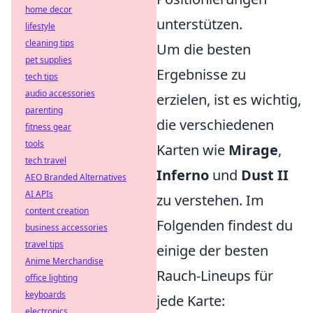
home decor
unterstützen.
lifestyle
cleaning tips
Um die besten
pet supplies
Ergebnisse zu
tech tips
audio accessories
erzielen, ist es wichtig,
parenting
die verschiedenen
fitness gear
tools
Karten wie
Mirage
,
tech travel
Inferno
und
Dust II
AEO Branded Alternatives
AI APIs
zu verstehen. Im
content creation
Folgenden findest du
business accessories
travel tips
einige der besten
Anime Merchandise
Rauch-Lineups für
office lighting
keyboards
jede Karte:
electronics