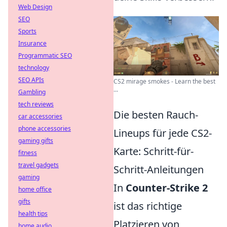
Web Design
SEO
Sports
Insurance
Programmatic SEO
technology
SEO APIs
CS2 mirage smokes - Learn the best
...
Gambling
tech reviews
Die besten Rauch-
car accessories
phone accessories
Lineups für jede CS2-
gaming gifts
Karte: Schritt-für-
fitness
travel gadgets
Schritt-Anleitungen
gaming
In
Counter-Strike 2
home office
gifts
ist das richtige
health tips
Platzieren von
home audio