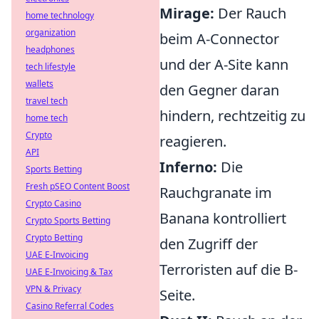
Mirage:
Der Rauch
home technology
organization
beim A-Connector
headphones
und der A-Site kann
tech lifestyle
wallets
den Gegner daran
travel tech
hindern, rechtzeitig zu
home tech
Crypto
reagieren.
API
Inferno:
Die
Sports Betting
Fresh pSEO Content Boost
Rauchgranate im
Crypto Casino
Banana kontrolliert
Crypto Sports Betting
Crypto Betting
den Zugriff der
UAE E-Invoicing
Terroristen auf die B-
UAE E-Invoicing & Tax
VPN & Privacy
Seite.
Casino Referral Codes