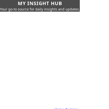
MY INSIGHT HUB
Your go-to source for daily insights and updates.