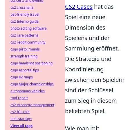
concerts and events
CS2 Cases
hat das
cs2 crosshairs
pet-friendly travel
Spiel eine neue
cs2 Inferno guide
Dimension des
photo editing software
cs2 rare patterns
Spielens und der
cs2 reddit community
Sammlung eröffnet.
csgo pistol rounds
strength training
Die Strategie und
csgo headshot positioning
Koordinierung
csgo esportal tips
csgo KZ maps
zwischen den Spielern
csgo Major championships
sind der Schlüssel
autonomous vehicles
roof repair
zum Sieg in diesem
cs2 economy management
beliebten Spiel.
cs2 IGL role
tech startups
View all tags
Wie man mit