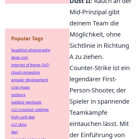
Dust II:
Rauch an der
Mid-Prinzipal gibt
deinem Team die
Möglichkeit, ohne
Popular Tags
Sichtlinie in Richtung
headshot photography
A zu ziehen.
doge coin
internet of things (IoT)
Counter-Strike ist ein
cloud computing
legendärer First-
angular development
csgo maps
Person-Shooter, der
sephora
Spieler in spannende
outdoor workouts
cs2 crosshair settings
Teamkämpfe
high carb diet
eintauchen lässt. Mit
cs2 skins
diet
der Einführung von