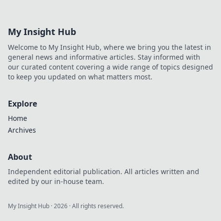
Lineups in
rauchigen
Nischen! Setze
My Insight Hub
deine Gegner
schachmatt und
Welcome to My Insight Hub, where we bring you the latest in
überwinde das
general news and informative articles. Stay informed with
Spiel!
our curated content covering a wide range of topics designed
to keep you updated on what matters most.
Explore
Home
Archives
About
Independent editorial publication. All articles written and
edited by our in-house team.
My Insight Hub
·
2026
· All rights reserved.