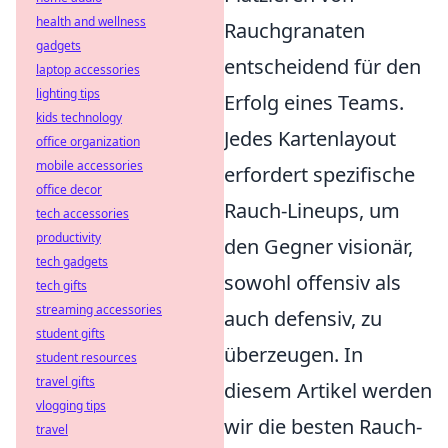
health and wellness
Rauchgranaten
gadgets
entscheidend für den
laptop accessories
lighting tips
Erfolg eines Teams.
kids technology
Jedes Kartenlayout
office organization
mobile accessories
erfordert spezifische
office decor
Rauch-Lineups, um
tech accessories
productivity
den Gegner visionär,
tech gadgets
sowohl offensiv als
tech gifts
streaming accessories
auch defensiv, zu
student gifts
überzeugen. In
student resources
travel gifts
diesem Artikel werden
vlogging tips
wir die besten Rauch-
travel