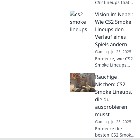
CS2 lineups that
dazzle and
Vision im Nebel:
disrupt! Unlock
strategies to blind
Wie CS2 Smoke
your rivals and
Lineups den
dominate the
Verlauf eines
game today!
Spiels ändern
Gaming
Jul 25, 2025
Entdecke, wie CS2
Smoke Lineups
das Spielfeld
Rauchige
verändern können!
Unsere Tipps
Nischen: CS2
helfen dir, das
Smoke Lineups,
Spiel zu
die du
dominieren und
ausprobieren
deine Gegner zu
musst
überraschen.
Gaming
Jul 25, 2025
Entdecke die
besten CS2 Smoke