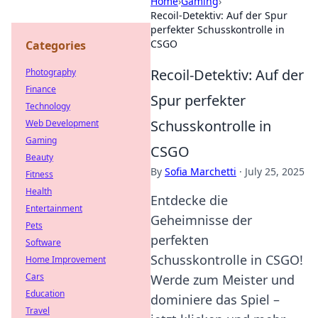
Home
›
Gaming
›
Recoil-Detektiv: Auf der Spur
perfekter Schusskontrolle in
CSGO
Categories
Recoil-Detektiv: Auf der
Photography
Finance
Spur perfekter
Technology
Schusskontrolle in
Web Development
Gaming
CSGO
Beauty
By
Sofia Marchetti
·
July 25, 2025
Fitness
Health
Entdecke die
Entertainment
Geheimnisse der
Pets
perfekten
Software
Schusskontrolle in CSGO!
Home Improvement
Cars
Werde zum Meister und
Education
dominiere das Spiel –
Travel