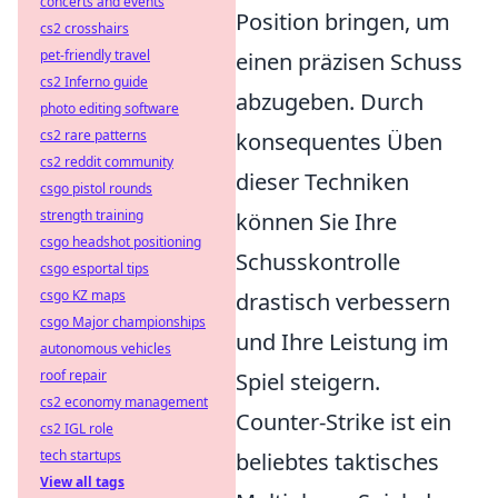
concerts and events
Position bringen, um
cs2 crosshairs
pet-friendly travel
einen präzisen Schuss
cs2 Inferno guide
abzugeben. Durch
photo editing software
cs2 rare patterns
konsequentes Üben
cs2 reddit community
dieser Techniken
csgo pistol rounds
strength training
können Sie Ihre
csgo headshot positioning
Schusskontrolle
csgo esportal tips
csgo KZ maps
drastisch verbessern
csgo Major championships
und Ihre Leistung im
autonomous vehicles
roof repair
Spiel steigern.
cs2 economy management
Counter-Strike ist ein
cs2 IGL role
tech startups
beliebtes taktisches
View all tags