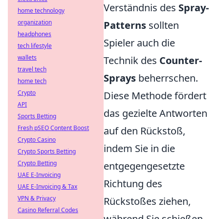
Verständnis des
Spray-
home technology
organization
Patterns
sollten
headphones
Spieler auch die
tech lifestyle
wallets
Technik des
Counter-
travel tech
Sprays
beherrschen.
home tech
Crypto
Diese Methode fördert
API
das gezielte Antworten
Sports Betting
Fresh pSEO Content Boost
auf den Rückstoß,
Crypto Casino
indem Sie in die
Crypto Sports Betting
Crypto Betting
entgegengesetzte
UAE E-Invoicing
Richtung des
UAE E-Invoicing & Tax
VPN & Privacy
Rückstoßes ziehen,
Casino Referral Codes
während Sie schießen.