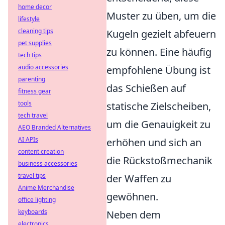
home decor
Muster zu üben, um die
lifestyle
cleaning tips
Kugeln gezielt abfeuern
pet supplies
zu können. Eine häufig
tech tips
audio accessories
empfohlene Übung ist
parenting
das Schießen auf
fitness gear
tools
statische Zielscheiben,
tech travel
um die Genauigkeit zu
AEO Branded Alternatives
AI APIs
erhöhen und sich an
content creation
die Rückstoßmechanik
business accessories
travel tips
der Waffen zu
Anime Merchandise
gewöhnen.
office lighting
keyboards
Neben dem
electronics