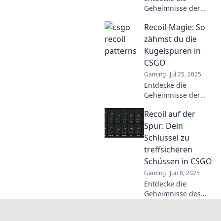
Geheimnisse der
Kugel-Malerei und
Recoil-Magie: So
meistere die Recoil-
Muster in CSGO für
zähmst du die
den ultimativen
Kugelspuren in
Spielvorteil!
CSGO
Gaming
Jul 25, 2025
Entdecke die
Geheimnisse der
Recoil-Magie in
Recoil auf der
CSGO und lerne, wie
du die Kugelspuren
Spur: Dein
zähmst – für mehr
Schlüssel zu
Präzision und Siege!
treffsicheren
Schüssen in CSGO
Gaming
Jun 8, 2025
Entdecke die
Geheimnisse des
Recoils in CSGO und
verbessere deine