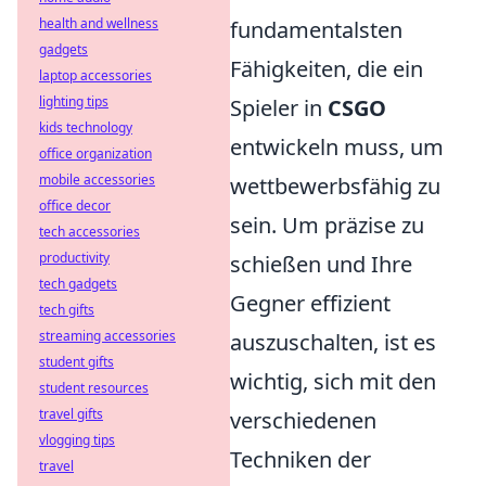
health and wellness
fundamentalsten
gadgets
Fähigkeiten, die ein
laptop accessories
lighting tips
Spieler in
CSGO
kids technology
entwickeln muss, um
office organization
mobile accessories
wettbewerbsfähig zu
office decor
sein. Um präzise zu
tech accessories
productivity
schießen und Ihre
tech gadgets
Gegner effizient
tech gifts
streaming accessories
auszuschalten, ist es
student gifts
wichtig, sich mit den
student resources
travel gifts
verschiedenen
vlogging tips
Techniken der
travel