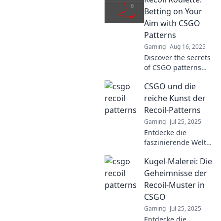
Betting on Your
Aim with CSGO
Patterns
Gaming
Aug 16, 2025
Discover the secrets
of CSGO patterns
and master your aim
CSGO und die
with Recoil Roulette!
Unlock winning
reiche Kunst der
strategies and level
Recoil-Patterns
up your game today!
Gaming
Jul 25, 2025
Entdecke die
faszinierende Welt
der Recoil-Patterns
Kugel-Malerei: Die
in CSGO und
verbessere dein
Geheimnisse der
Gameplay mit
Recoil-Muster in
unseren
CSGO
unschlagbaren
Gaming
Jul 25, 2025
Tipps und Tricks!
Entdecke die