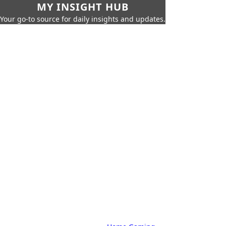
MY INSIGHT HUB
Your go-to source for daily insights and updates.