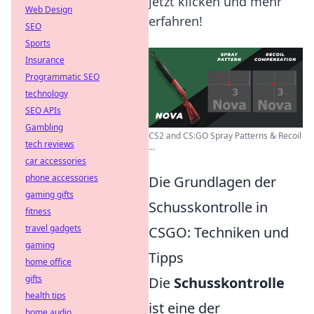
jetzt klicken und mehr
Web Design
erfahren!
SEO
Sports
Insurance
Programmatic SEO
technology
SEO APIs
Gambling
CS2 and CS:GO Spray Patterns & Recoil
tech reviews
...
car accessories
phone accessories
Die Grundlagen der
gaming gifts
Schusskontrolle in
fitness
travel gadgets
CSGO: Techniken und
gaming
Tipps
home office
gifts
Die
Schusskontrolle
health tips
ist eine der
home audio