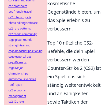
concerts and events
kosmetische
cs2 crosshairs
Gegenstände bieten, um
pet-friendly travel
cs2 Inferno guide
das Spielerlebnis zu
photo editing software
verbessern.
cs2 rare patterns
cs2 reddit community
csgo pistol rounds
Top 10 nützliche CS2-
strength training
Befehle, die dein Spiel
csgo headshot positioning
csgo esportal tips
verbessern werden
csgo KZ maps
Counter-Strike 2 (CS2) ist
csgo Major
championships
ein Spiel, das sich
autonomous vehicles
ständig weiterentwickelt
roof repair
cs2 economy
und an Fähigkeiten
management
sowie Taktiken der
cs2 IGL role