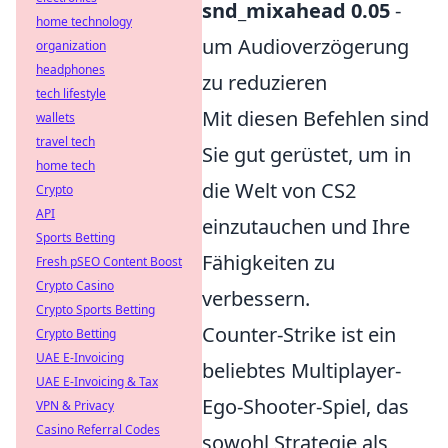
snd_mixahead 0.05
-
home technology
um Audioverzögerung
organization
headphones
zu reduzieren
tech lifestyle
Mit diesen Befehlen sind
wallets
travel tech
Sie gut gerüstet, um in
home tech
die Welt von CS2
Crypto
API
einzutauchen und Ihre
Sports Betting
Fähigkeiten zu
Fresh pSEO Content Boost
Crypto Casino
verbessern.
Crypto Sports Betting
Counter-Strike ist ein
Crypto Betting
UAE E-Invoicing
beliebtes Multiplayer-
UAE E-Invoicing & Tax
Ego-Shooter-Spiel, das
VPN & Privacy
Casino Referral Codes
sowohl Strategie als