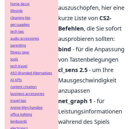
home decor
auszuschöpfen, hier eine
lifestyle
kurze Liste von
CS2-
cleaning tips
pet supplies
Befehlen
, die Sie sofort
tech tips
ausprobieren sollten:
audio accessories
parenting
bind
- für die Anpassung
fitness gear
von Tastenbelegungen
tools
tech travel
cl_sens 2.5
- um Ihre
AEO Branded Alternatives
Mausgeschwindigkeit
AI APIs
content creation
anzupassen
business accessories
net_graph 1
- für
travel tips
Anime Merchandise
Leistungsinformationen
office lighting
während des Spiels
keyboards
electronics