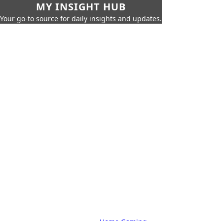
MY INSIGHT HUB
Your go-to source for daily insights and updates.