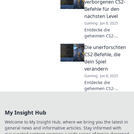
Verbessere dein
verborgenen CS2-
Gameplay und
Befehle für den
schlage die
nächsten Level
Konkurrenz mit
Gaming
Jun 8, 2025
diesen Tipps!
Entdecke die
geheimen CS2-
Befehle, die dein
Die unerforschten
Spiel revolutionieren!
Erlebe den nächsten
CS2-Befehle, die
Level des Spielens
dein Spiel
jetzt!
verändern
Gaming
Jun 8, 2025
Entdecke die
geheimen CS2-
Befehle, die dein
Spielerlebnis
revolutionieren!
My Insight Hub
Verpasse nicht diese
Tipps, um dein Game
Welcome to My Insight Hub, where we bring you the latest in
auf das nächste Level
general news and informative articles. Stay informed with
zu heben!
our curated content covering a wide range of topics designed