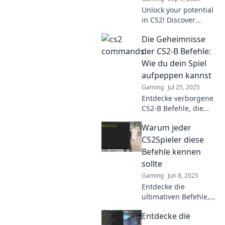
Unlock your potential
in CS2! Discover
essential commands
Die Geheimnisse
that will elevate your
gameplay and help
der CS2-B Befehle:
you become a
Wie du dein Spiel
legendary player.
aufpeppen kannst
Gaming
Jul 25, 2025
Entdecke verborgene
CS2-B Befehle, die
dein Spiel
Warum jeder
revolutionieren! Hol
dir Tipps und Tricks
CS2Spieler diese
für ein ultimatives
Befehle kennen
Gaming-Erlebnis!
sollte
Gaming
Jun 8, 2025
Entdecke die
ultimativen Befehle,
die jeder CS2-Spieler
Entdecke die
kennen muss!