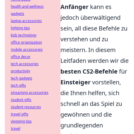
Anfänger
kann es
health and wellness
gadgets
jedoch überwältigend
laptop accessories
sein, all diese Befehle zu
lighting tips
kids technology
verstehen und zu
office organization
meistern. In diesem
mobile accessories
office decor
Leitfaden werden wir die
tech accessories
besten CS2-Befehle
für
productivity
tech gadgets
Einsteiger
vorstellen,
tech gifts
die Ihnen helfen, sich
streaming accessories
student gifts
schnell an das Spiel zu
student resources
gewöhnen und die
travel gifts
vlogging tips
grundlegenden
travel