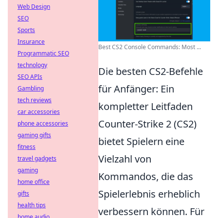
Web Design
SEO
Sports
Insurance
Best CS2 Console Commands: Most ...
Programmatic SEO
technology
Die besten CS2-Befehle
SEO APIs
für Anfänger: Ein
Gambling
tech reviews
kompletter Leitfaden
car accessories
Counter-Strike 2 (CS2)
phone accessories
gaming gifts
bietet Spielern eine
fitness
Vielzahl von
travel gadgets
gaming
Kommandos, die das
home office
Spielerlebnis erheblich
gifts
health tips
verbessern können. Für
home audio