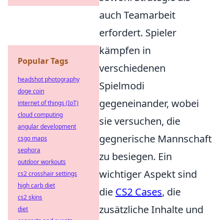
auch Teamarbeit
erfordert. Spieler
kämpfen in
Popular Tags
verschiedenen
headshot photography
Spielmodi
doge coin
gegeneinander, wobei
internet of things (IoT)
cloud computing
sie versuchen, die
angular development
gegnerische Mannschaft
csgo maps
sephora
zu besiegen. Ein
outdoor workouts
wichtiger Aspekt sind
cs2 crosshair settings
high carb diet
die
CS2 Cases
, die
cs2 skins
zusätzliche Inhalte und
diet