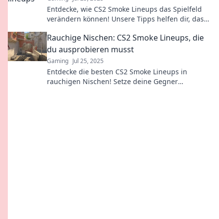
Entdecke, wie CS2 Smoke Lineups das Spielfeld
verändern können! Unsere Tipps helfen dir, das
Spiel zu dominieren und deine Gegner zu
Rauchige Nischen: CS2 Smoke Lineups, die
überraschen.
du ausprobieren musst
Gaming
Jul 25, 2025
Entdecke die besten CS2 Smoke Lineups in
rauchigen Nischen! Setze deine Gegner
schachmatt und überwinde das Spiel!