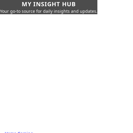
MY INSIGHT HUB
Your go-to source for daily insights and updates.